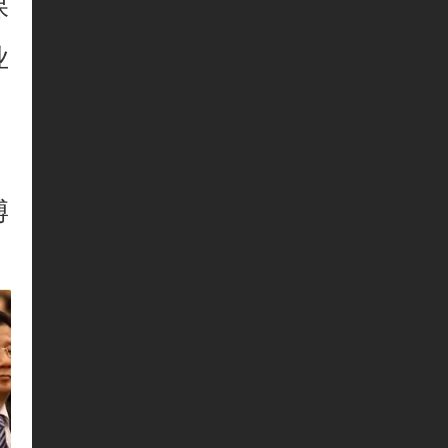
保
业
，
博