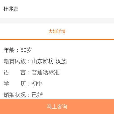
杜兆霞
大姐详情
年龄：50岁
籍贯民族：
山东潍坊 汉族
语 言：
普通话标准
学 历：初中
婚姻状况：
已婚
工作经验：5
年
马上咨询