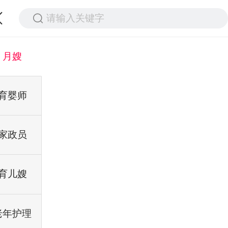
请输入关键字
月嫂
育婴师
家政员
育儿嫂
老年护理